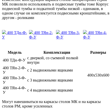
МК позволило использовать и подвесные тумбы тоже Корпус
подвесной тумбы и подкатной тумбы низкой - одинаков, в
одном случае он комплектуется подвесными кронштейнами, в
другом - роликами
400 ТДн-Ф-
400 ТЯн-2-
400 ТЯн-3-
400 ТЯн-4-
У
Ф-У
Ф-У
Ф-У
Модель
Комплектация
Размеры
с дверкой, со съемной полкой
400 ТДн-Ф-У
внутри
400 ТЯн-2-Ф-
с 2 выдвижными ящиками
У
400х530х600
400 ТЯн-3-Ф-
с 3 выдвижными ящиками
У
400 ТЯн-4-Ф-
с 4 выдвижными ящиками
У
Могут навешиваться на каркасы столов МК и на каркасы
столов РМ, кроме усиленных