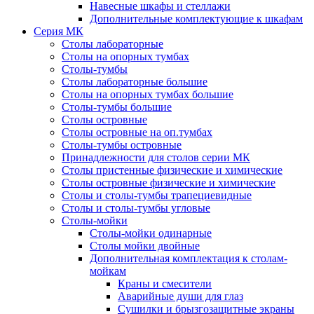
Навесные шкафы и стеллажи
Дополнительные комплектующие к шкафам
Серия МК
Столы лабораторные
Столы на опорных тумбах
Столы-тумбы
Столы лабораторные большие
Столы на опорных тумбах большие
Столы-тумбы большие
Столы островные
Столы островные на оп.тумбах
Столы-тумбы островные
Принадлежности для столов серии МК
Столы пристенные физические и химические
Столы островные физические и химические
Столы и столы-тумбы трапециевидные
Столы и столы-тумбы угловые
Столы-мойки
Столы-мойки одинарные
Столы мойки двойные
Дополнительная комплектация к столам-
мойкам
Краны и смесители
Аварийные души для глаз
Сушилки и брызгозащитные экраны