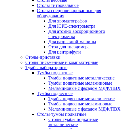
Столы весовые
Столы титровальные
Столы специализированные для
оборудования
Для хроматографов
Для ICPE-спектрометра
Для атомно-абсорбционного
спектрометра
Для разрывной машины
Стол для твердомера
Для центрифуги
Столы-приставки
Столы письменные и компьютерные
Тумбы лабораторные
Тумбы подкатные
Тумбы подкатные металлические
Тумбы подкатные меламиновые
Меламиновые с фасадом МДФ/ПВХ
Тумбы подвесные
Тумбы подвесные металлические
Тумбы подвесные меламиновые
Меламиновые с фасадом МДФ/ПВХ
Столы-тумбы подкатные
Столы-тумбы подкатные
металлические