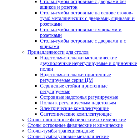
Столы-тумбы островные с дверками без
ящиков и розеток
Столы-тумбы островные на основе столов-
тумб металлических с дверками, ящиками и
розетками
Столы-тумбы островные с ящиками и
розетками
Столы-тумбы островные с дверками и с
ящиками
Принадлежности для столов
Надстолья-стеллажи металлические
двухполочные нерегулируемые и одиночные
полки
Надстолья-стеллажи пристенные
регулируемые серия ЦМ
Сервисные стойки пристенные
регулируемые
Островные надстолья регулируемые
Полки к регулируемым надстольям
Электрические комплектующие
Сантехнические комплектующие
Столы пристенные физические и химические
Столы островные физические и химические
Столы-тумбы трапециевидные
Столы-тумбы угловые металлические