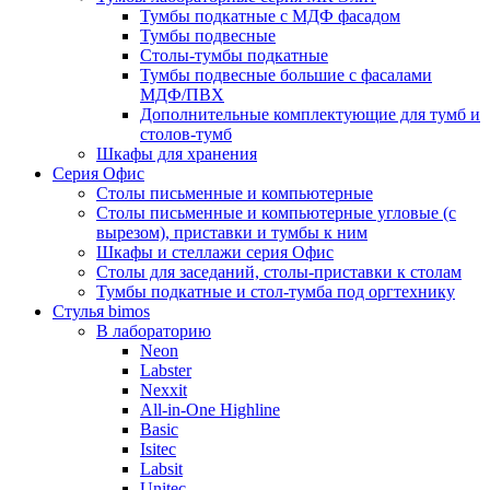
Тумбы подкатные с МДФ фасадом
Тумбы подвесные
Столы-тумбы подкатные
Тумбы подвесные большие с фасалами
МДФ/ПВХ
Дополнительные комплектующие для тумб и
столов-тумб
Шкафы для хранения
Серия Офис
Столы письменные и компьютерные
Столы письменные и компьютерные угловые (с
вырезом), приставки и тумбы к ним
Шкафы и стеллажи серия Офис
Столы для заседаний, столы-приставки к столам
Тумбы подкатные и стол-тумба под оргтехнику
Стулья bimos
В лабораторию
Neon
Labster
Nexxit
All-in-One Highline
Basic
Isitec
Labsit
Unitec