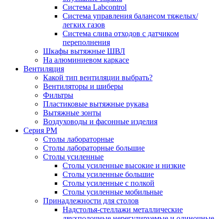
Система Labcontrol
Система управления балансом тяжелых/
легких газов
Система слива отходов с датчиком
переполнения
Шкафы вытяжные ШВЛ
На алюминиевом каркасе
Вентиляция
Какой тип вентиляции выбрать?
Вентиляторы и шиберы
Фильтры
Пластиковые вытяжные рукава
Вытяжные зонты
Воздуховоды и фасонные изделия
Серия РМ
Столы лабораторные
Столы лабораторные большие
Столы усиленные
Столы усиленные высокие и низкие
Столы усиленные большие
Столы усиленные с полкой
Столы усиленные мобильные
Принадлежности для столов
Надстолья-стеллажи металлические
двухполочные нерегулируемые и одиночные