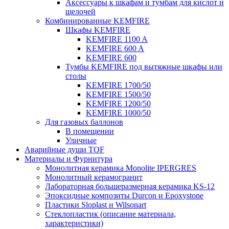
Аксессуары к шкафам и тумбам для кислот и
щелочей
Комбинированные KEMFIRE
Шкафы KEMFIRE
KEMFIRE 1100 A
KEMFIRE 600 A
KEMFIRE 600
Тумбы KEMFIRE под вытяжные шкафы или
столы
KEMFIRE 1700/50
KEMFIRE 1500/50
KEMFIRE 1200/50
KEMFIRE 1000/50
Для газовых баллонов
В помещении
Уличные
Аварийные души TOF
Материалы и Фурнитура
Монолитная керамика Monolite IPERGRES
Монолитный керамогранит
Лабораторная большеразмерная керамика KS-12
Эпоксидные композиты Durcon и Epoxystone
Пластики Sloplast и Wilsonart
Стеклопластик (описание материала,
характеристики)