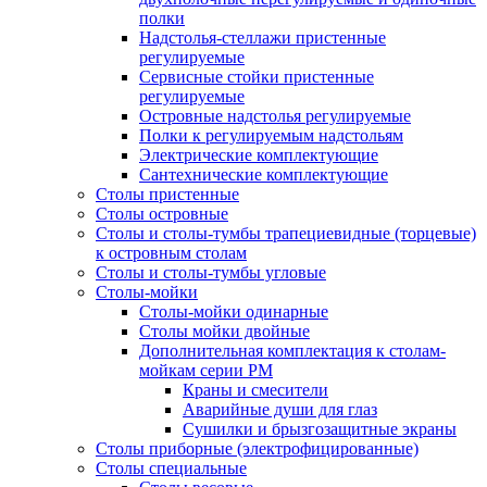
полки
Надстолья-стеллажи пристенные
регулируемые
Сервисные стойки пристенные
регулируемые
Островные надстолья регулируемые
Полки к регулируемым надстольям
Электрические комплектующие
Сантехнические комплектующие
Столы пристенные
Столы островные
Столы и столы-тумбы трапециевидные (торцевые)
к островным столам
Столы и столы-тумбы угловые
Столы-мойки
Столы-мойки одинарные
Столы мойки двойные
Дополнительная комплектация к столам-
мойкам серии РМ
Краны и смесители
Аварийные души для глаз
Сушилки и брызгозащитные экраны
Столы приборные (электрофицированные)
Столы специальные