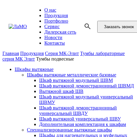
О нас
Продукция
Портфолио
Сервис
Заказать звонок
Дилерская сеть
Новости
Контакты
Главная
Продукция
Серия МК-Элит
Тумбы лабораторные
серия МК Элит
Тумбы подвесные
Шкафы вытяжные
Шкафы вытяжные металлические базовые
Шкаф вытяжной модульный ШВМ
Шкаф вытяжной демонстрационный ШВМД
Вытяжной шкаф ШВ
Шкаф вытяжной модульный универсальный
ШВМУ
Шкаф вытяжной демонстрационный
универсальный ШВДУ
Шкаф вытяжной универсальный ШВУ
Дополнительная комплектация к шкафам
Специализированные вытяжные шкафы
Шкафы для нагревательных и муфельных