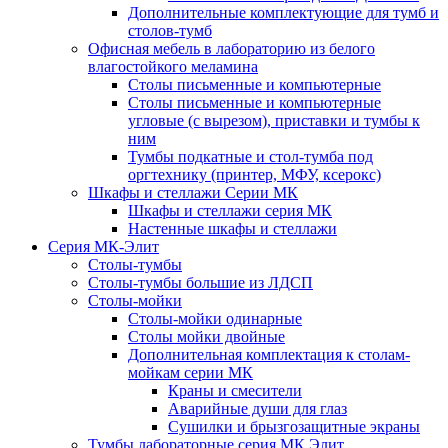
Дополнительные комплектующие для тумб и
столов-тумб
Офисная мебель в лабораторию из белого
влагостойкого меламина
Столы письменные и компьютерные
Столы письменные и компьютерные
угловые (с вырезом), приставки и тумбы к
ним
Тумбы подкатные и стол-тумба под
оргтехнику (принтер, МФУ, ксерокс)
Шкафы и стеллажи Серии МК
Шкафы и стеллажи серия МК
Настенные шкафы и стеллажи
Серия МК-Элит
Столы-тумбы
Столы-тумбы большие из ЛДСП
Столы-мойки
Столы-мойки одинарные
Столы мойки двойные
Дополнительная комплектация к столам-
мойкам серии МК
Краны и смесители
Аварийные души для глаз
Сушилки и брызгозащитные экраны
Тумбы лабораторные серия МК Элит