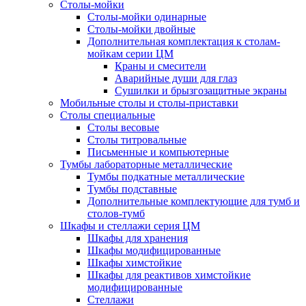
Столы-мойки
Столы-мойки одинарные
Столы-мойки двойные
Дополнительная комплектация к столам-
мойкам серии ЦМ
Краны и смесители
Аварийные души для глаз
Сушилки и брызгозащитные экраны
Мобильные столы и столы-приставки
Столы специальные
Столы весовые
Столы титровальные
Письменные и компьютерные
Тумбы лабораторные металлические
Тумбы подкатные металлические
Тумбы подставные
Дополнительные комплектующие для тумб и
столов-тумб
Шкафы и стеллажи серия ЦМ
Шкафы для хранения
Шкафы модифицированные
Шкафы химстойкие
Шкафы для реактивов химстойкие
модифицированные
Стеллажи