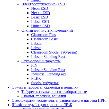
Электростатические (ESD)
Neon ESD
Nexxit ESD
Basic ESD
Labsit ESD
Unitec ESD
Стулья для чистых помещений
Cleanroom Plus
Cleanroom Basic
Labster
Labsit
Cleanroom Stools (табуреты)
Labster Standing Rest
Стул-опоры и табуреты
FIN
Labster Standing Rest
Industrial Standing aid
FLEX
Stools (табуреты)
Стулья и табуреты, скамейки и вешалки
Табуреты, стулья, кресла лабораторные
Скамьи, тележки, вешалки
Стеклокерамические плиты равномерного нагрева ПРН
Шкафы и тумбы для хранения ЛВЖ