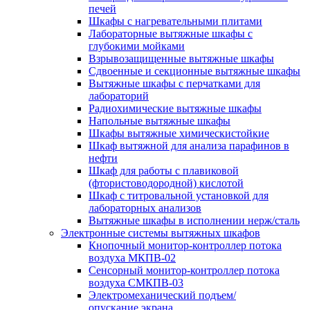
печей
Шкафы с нагревательными плитами
Лабораторные вытяжные шкафы с
глубокими мойками
Взрывозащищенные вытяжные шкафы
Сдвоенные и секционные вытяжные шкафы
Вытяжные шкафы с перчатками для
лабораторий
Радиохимические вытяжные шкафы
Напольные вытяжные шкафы
Шкафы вытяжные химическистойкие
Шкаф вытяжной для анализа парафинов в
нефти
Шкаф для работы с плавиковой
(фтористоводородной) кислотой
Шкаф с титровальной установкой для
лабораторных анализов
Вытяжные шкафы в исполнении нерж/сталь
Электронные системы вытяжных шкафов
Кнопочный монитор-контроллер потока
воздуха МКПВ-02
Сенсорный монитор-контроллер потока
воздуха СМКПВ-03
Электромеханический подъем/
опускание экрана