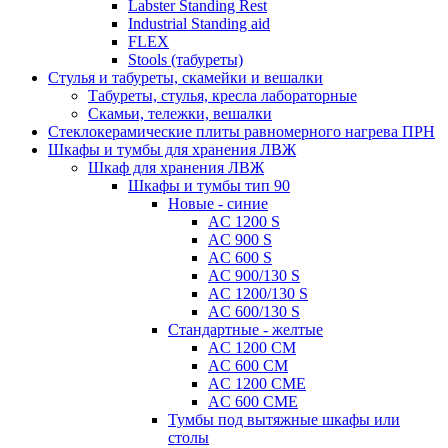
Labster Standing Rest
Industrial Standing aid
FLEX
Stools (табуреты)
Стулья и табуреты, скамейки и вешалки
Табуреты, стулья, кресла лабораторные
Скамьи, тележки, вешалки
Стеклокерамические плиты равномерного нагрева ПРН
Шкафы и тумбы для хранения ЛВЖ
Шкаф для хранения ЛВЖ
Шкафы и тумбы тип 90
Новые - синие
AC 1200 S
AC 900 S
AC 600 S
AC 900/130 S
AC 1200/130 S
AC 600/130 S
Стандартные - желтые
AC 1200 CM
AC 600 CM
AC 1200 CME
AC 600 CME
Тумбы под вытяжные шкафы или
столы