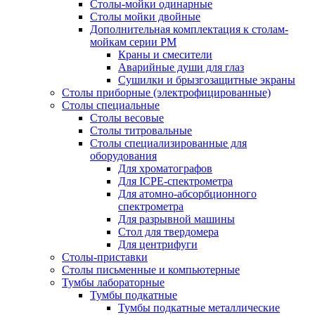
Столы-мойки одинарные
Столы мойки двойные
Дополнительная комплектация к столам-
мойкам серии РМ
Краны и смесители
Аварийные души для глаз
Сушилки и брызгозащитные экраны
Столы приборные (электрофицированные)
Столы специальные
Столы весовые
Столы титровальные
Столы специализированные для
оборудования
Для хроматографов
Для ICPE-спектрометра
Для атомно-абсорбционного
спектрометра
Для разрывной машины
Стол для твердомера
Для центрифуги
Столы-приставки
Столы письменные и компьютерные
Тумбы лабораторные
Тумбы подкатные
Тумбы подкатные металлические