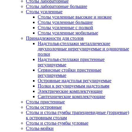
Столы лабораторные
Столы лабораторные большие
Столы усиленные
Столы усиленные высокие и низкие
Столы усиленные большие
Столы усиленные с полкой
Столы усиленные мобильные
Принадлежности для столов
Надстолья-стеллажи металлические
двухполочные нерегулируемые и одиночные
полки
Надстолья-стеллажи пристенные
регулируемые
Сервисные стойки пристенные
регулируемые
Островные надстолья регулируемые
Полки к регулируемым надстольям
Электрические комплектующие
Сантехнические комплектующие
Столы пристенные
Столы островные
Столы и столы-тумбы трапециевидные (торцевые)
к островным столам
Столы и столы-тумбы угловые
Столы-мойки