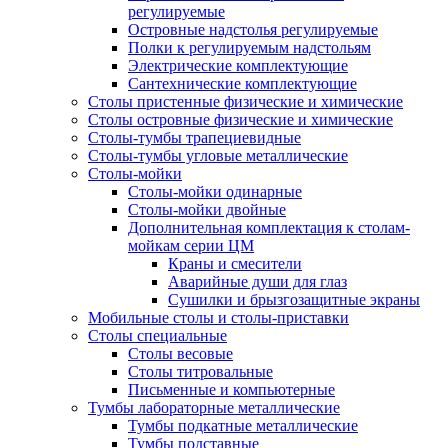
регулируемые
Островные надстолья регулируемые
Полки к регулируемым надстольям
Электрические комплектующие
Сантехнические комплектующие
Столы пристенные физические и химические
Столы островные физические и химические
Столы-тумбы трапециевидные
Столы-тумбы угловые металлические
Столы-мойки
Столы-мойки одинарные
Столы-мойки двойные
Дополнительная комплектация к столам-
мойкам серии ЦМ
Краны и смесители
Аварийные души для глаз
Сушилки и брызгозащитные экраны
Мобильные столы и столы-приставки
Столы специальные
Столы весовые
Столы титровальные
Письменные и компьютерные
Тумбы лабораторные металлические
Тумбы подкатные металлические
Тумбы подставные