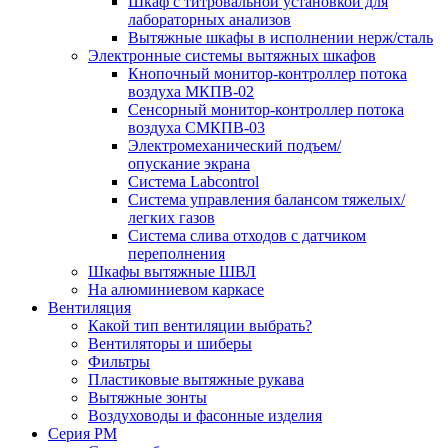
Шкаф с титровальной установкой для
лабораторных анализов
Вытяжные шкафы в исполнении нерж/сталь
Электронные системы вытяжных шкафов
Кнопочный монитор-контроллер потока
воздуха МКПВ-02
Сенсорный монитор-контроллер потока
воздуха СМКПВ-03
Электромеханический подъем/
опускание экрана
Система Labcontrol
Система управления балансом тяжелых/
легких газов
Система слива отходов с датчиком
переполнения
Шкафы вытяжные ШВЛ
На алюминиевом каркасе
Вентиляция
Какой тип вентиляции выбрать?
Вентиляторы и шиберы
Фильтры
Пластиковые вытяжные рукава
Вытяжные зонты
Воздуховоды и фасонные изделия
Серия РМ