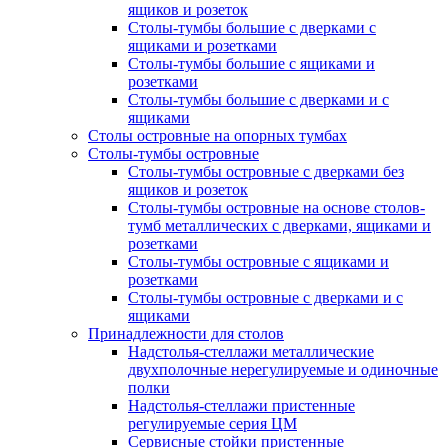
ящиков и розеток
Столы-тумбы большие с дверками с
ящиками и розетками
Столы-тумбы большие с ящиками и
розетками
Столы-тумбы большие с дверками и с
ящиками
Столы островные на опорных тумбах
Столы-тумбы островные
Столы-тумбы островные с дверками без
ящиков и розеток
Столы-тумбы островные на основе столов-
тумб металлических с дверками, ящиками и
розетками
Столы-тумбы островные с ящиками и
розетками
Столы-тумбы островные с дверками и с
ящиками
Принадлежности для столов
Надстолья-стеллажи металлические
двухполочные нерегулируемые и одиночные
полки
Надстолья-стеллажи пристенные
регулируемые серия ЦМ
Сервисные стойки пристенные