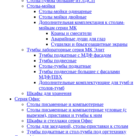
Столы-тумбы большие из ЛДСП
Столы-мойки
Столы-мойки одинарные
Столы мойки двойные
Дополнительная комплектация к столам-
мойкам серии МК
Краны и смесители
Аварийные души для глаз
Сушилки и брызгозащитные экраны
Тумбы лабораторные серия МК Элит
Тумбы подкатные с МДФ фасадом
Тумбы подвесные
Столы-тумбы подкатные
Тумбы подвесные большие с фасалами
МДФ/ПВХ
Дополнительные комплектующие для тумб и
столов-тумб
Шкафы для хранения
Серия Офис
Столы письменные и компьютерные
Столы письменные и компьютерные угловые (с
вырезом), приставки и тумбы к ним
Шкафы и стеллажи серия Офис
Столы для заседаний, столы-приставки к столам
Тумбы подкатные и стол-тумба под оргтехнику