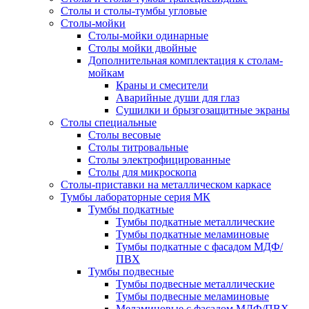
Столы и столы-тумбы угловые
Столы-мойки
Столы-мойки одинарные
Столы мойки двойные
Дополнительная комплектация к столам-
мойкам
Краны и смесители
Аварийные души для глаз
Сушилки и брызгозащитные экраны
Столы специальные
Столы весовые
Столы титровальные
Столы электрофицированные
Столы для микроскопа
Столы-приставки на металлическом каркасе
Тумбы лабораторные серия МК
Тумбы подкатные
Тумбы подкатные металлические
Тумбы подкатные меламиновые
Тумбы подкатные с фасадом МДФ/
ПВХ
Тумбы подвесные
Тумбы подвесные металлические
Тумбы подвесные меламиновые
Меламиновые с фасадом МДФ/ПВХ