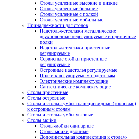
Столы усиленные высокие и низкие
Столы усиленные большие
Столы усиленные с полкой
Столы усиленные мобильные
Принадлежности для столов
Надстолья-стеллажи металлические
двухполочные нерегулируемые и одиночные
полки
Надстолья-стеллажи пристенные
регулируемые
Сервисные стойки пристенные
регулируемые
Островные надстолья регулируемые
Полки к регулируемым надстольям
Электрические комплектующие
Сантехнические комплектующие
Столы пристенные
Столы островные
Столы и столы-тумбы трапециевидные (торцевые)
к островным столам
Столы и столы-тумбы угловые
Столы-мойки
Столы-мойки одинарные
Столы мойки двойные
Дополнительная комплектация к столам-