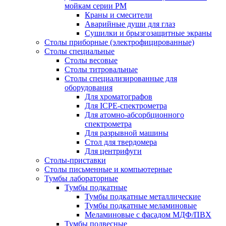
мойкам серии РМ
Краны и смесители
Аварийные души для глаз
Сушилки и брызгозащитные экраны
Столы приборные (электрофицированные)
Столы специальные
Столы весовые
Столы титровальные
Столы специализированные для
оборудования
Для хроматографов
Для ICPE-спектрометра
Для атомно-абсорбционного
спектрометра
Для разрывной машины
Стол для твердомера
Для центрифуги
Столы-приставки
Столы письменные и компьютерные
Тумбы лабораторные
Тумбы подкатные
Тумбы подкатные металлические
Тумбы подкатные меламиновые
Меламиновые с фасадом МДФ/ПВХ
Тумбы подвесные