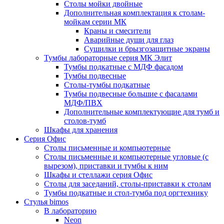
Столы мойки двойные
Дополнительная комплектация к столам-
мойкам серии МК
Краны и смесители
Аварийные души для глаз
Сушилки и брызгозащитные экраны
Тумбы лабораторные серия МК Элит
Тумбы подкатные с МДФ фасадом
Тумбы подвесные
Столы-тумбы подкатные
Тумбы подвесные большие с фасалами
МДФ/ПВХ
Дополнительные комплектующие для тумб и
столов-тумб
Шкафы для хранения
Серия Офис
Столы письменные и компьютерные
Столы письменные и компьютерные угловые (с
вырезом), приставки и тумбы к ним
Шкафы и стеллажи серия Офис
Столы для заседаний, столы-приставки к столам
Тумбы подкатные и стол-тумба под оргтехнику
Стулья bimos
В лабораторию
Neon