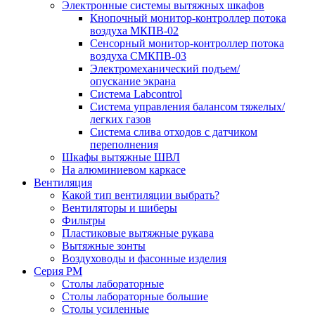
Электронные системы вытяжных шкафов
Кнопочный монитор-контроллер потока
воздуха МКПВ-02
Сенсорный монитор-контроллер потока
воздуха СМКПВ-03
Электромеханический подъем/
опускание экрана
Система Labcontrol
Система управления балансом тяжелых/
легких газов
Система слива отходов с датчиком
переполнения
Шкафы вытяжные ШВЛ
На алюминиевом каркасе
Вентиляция
Какой тип вентиляции выбрать?
Вентиляторы и шиберы
Фильтры
Пластиковые вытяжные рукава
Вытяжные зонты
Воздуховоды и фасонные изделия
Серия РМ
Столы лабораторные
Столы лабораторные большие
Столы усиленные