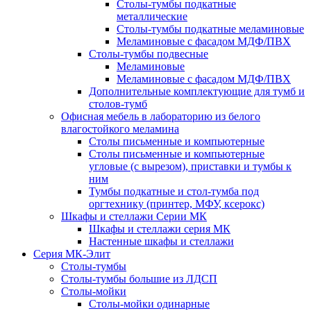
Столы-тумбы подкатные
металлические
Столы-тумбы подкатные меламиновые
Меламиновые с фасадом МДФ/ПВХ
Столы-тумбы подвесные
Меламиновые
Меламиновые с фасадом МДФ/ПВХ
Дополнительные комплектующие для тумб и
столов-тумб
Офисная мебель в лабораторию из белого
влагостойкого меламина
Столы письменные и компьютерные
Столы письменные и компьютерные
угловые (с вырезом), приставки и тумбы к
ним
Тумбы подкатные и стол-тумба под
оргтехнику (принтер, МФУ, ксерокс)
Шкафы и стеллажи Серии МК
Шкафы и стеллажи серия МК
Настенные шкафы и стеллажи
Серия МК-Элит
Столы-тумбы
Столы-тумбы большие из ЛДСП
Столы-мойки
Столы-мойки одинарные