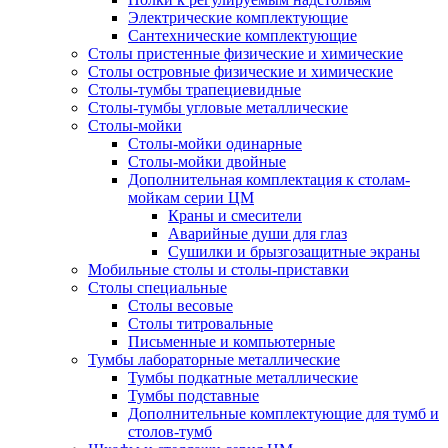
Электрические комплектующие
Сантехнические комплектующие
Столы пристенные физические и химические
Столы островные физические и химические
Столы-тумбы трапециевидные
Столы-тумбы угловые металлические
Столы-мойки
Столы-мойки одинарные
Столы-мойки двойные
Дополнительная комплектация к столам-
мойкам серии ЦМ
Краны и смесители
Аварийные души для глаз
Сушилки и брызгозащитные экраны
Мобильные столы и столы-приставки
Столы специальные
Столы весовые
Столы титровальные
Письменные и компьютерные
Тумбы лабораторные металлические
Тумбы подкатные металлические
Тумбы подставные
Дополнительные комплектующие для тумб и
столов-тумб