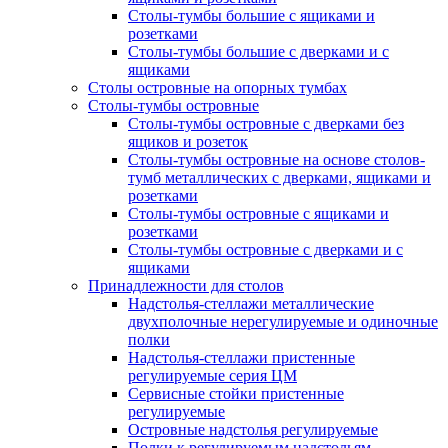
Столы-тумбы большие с ящиками и
розетками
Столы-тумбы большие с дверками и с
ящиками
Столы островные на опорных тумбах
Столы-тумбы островные
Столы-тумбы островные с дверками без
ящиков и розеток
Столы-тумбы островные на основе столов-
тумб металлических с дверками, ящиками и
розетками
Столы-тумбы островные с ящиками и
розетками
Столы-тумбы островные с дверками и с
ящиками
Принадлежности для столов
Надстолья-стеллажи металлические
двухполочные нерегулируемые и одиночные
полки
Надстолья-стеллажи пристенные
регулируемые серия ЦМ
Сервисные стойки пристенные
регулируемые
Островные надстолья регулируемые
Полки к регулируемым надстольям