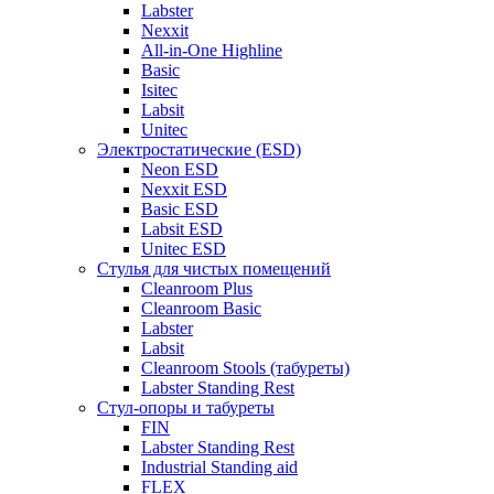
Labster
Nexxit
All-in-One Highline
Basic
Isitec
Labsit
Unitec
Электростатические (ESD)
Neon ESD
Nexxit ESD
Basic ESD
Labsit ESD
Unitec ESD
Стулья для чистых помещений
Cleanroom Plus
Cleanroom Basic
Labster
Labsit
Cleanroom Stools (табуреты)
Labster Standing Rest
Стул-опоры и табуреты
FIN
Labster Standing Rest
Industrial Standing aid
FLEX