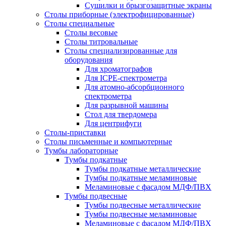
Сушилки и брызгозащитные экраны
Столы приборные (электрофицированные)
Столы специальные
Столы весовые
Столы титровальные
Столы специализированные для
оборудования
Для хроматографов
Для ICPE-спектрометра
Для атомно-абсорбционного
спектрометра
Для разрывной машины
Стол для твердомера
Для центрифуги
Столы-приставки
Столы письменные и компьютерные
Тумбы лабораторные
Тумбы подкатные
Тумбы подкатные металлические
Тумбы подкатные меламиновые
Меламиновые с фасадом МДФ/ПВХ
Тумбы подвесные
Тумбы подвесные металлические
Тумбы подвесные меламиновые
Меламиновые с фасадом МДФ/ПВХ