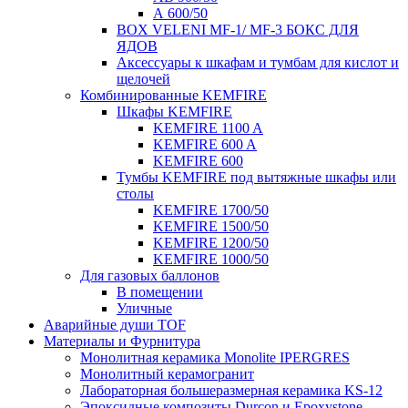
А 600/50
BOX VELENI MF-1/ MF-3 БОКС ДЛЯ
ЯДОВ
Аксессуары к шкафам и тумбам для кислот и
щелочей
Комбинированные KEMFIRE
Шкафы KEMFIRE
KEMFIRE 1100 A
KEMFIRE 600 A
KEMFIRE 600
Тумбы KEMFIRE под вытяжные шкафы или
столы
KEMFIRE 1700/50
KEMFIRE 1500/50
KEMFIRE 1200/50
KEMFIRE 1000/50
Для газовых баллонов
В помещении
Уличные
Аварийные души TOF
Материалы и Фурнитура
Монолитная керамика Monolite IPERGRES
Монолитный керамогранит
Лабораторная большеразмерная керамика KS-12
Эпоксидные композиты Durcon и Epoxystone