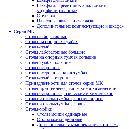
Шкафы химстойкие
Шкафы для реактивов химстойкие
модифицированные
Стеллажи
Навесные шкафы и стеллажи
Дополнительные комплектующие к шкафам
Серия МК
Столы лабораторные
Столы на опорных тумбах
Столы-тумбы
Столы лабораторные большие
Столы на опорных тумбах большие
Столы-тумбы большие
Столы островные
Столы островные на оп.тумбах
Столы-тумбы островные
Принадлежности для столов серии МК
Столы пристенные физические и химические
Столы островные физические и химические
Столы и столы-тумбы трапециевидные
Столы и столы-тумбы угловые
Столы-мойки
Столы-мойки одинарные
Столы мойки двойные
Дополнительная комплектация к столам-