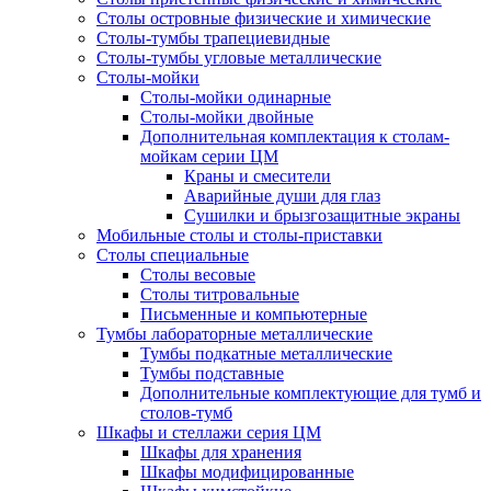
Столы островные физические и химические
Столы-тумбы трапециевидные
Столы-тумбы угловые металлические
Столы-мойки
Столы-мойки одинарные
Столы-мойки двойные
Дополнительная комплектация к столам-
мойкам серии ЦМ
Краны и смесители
Аварийные души для глаз
Сушилки и брызгозащитные экраны
Мобильные столы и столы-приставки
Столы специальные
Столы весовые
Столы титровальные
Письменные и компьютерные
Тумбы лабораторные металлические
Тумбы подкатные металлические
Тумбы подставные
Дополнительные комплектующие для тумб и
столов-тумб
Шкафы и стеллажи серия ЦМ
Шкафы для хранения
Шкафы модифицированные