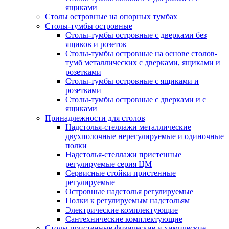
ящиками
Столы островные на опорных тумбах
Столы-тумбы островные
Столы-тумбы островные с дверками без
ящиков и розеток
Столы-тумбы островные на основе столов-
тумб металлических с дверками, ящиками и
розетками
Столы-тумбы островные с ящиками и
розетками
Столы-тумбы островные с дверками и с
ящиками
Принадлежности для столов
Надстолья-стеллажи металлические
двухполочные нерегулируемые и одиночные
полки
Надстолья-стеллажи пристенные
регулируемые серия ЦМ
Сервисные стойки пристенные
регулируемые
Островные надстолья регулируемые
Полки к регулируемым надстольям
Электрические комплектующие
Сантехнические комплектующие
Столы пристенные физические и химические