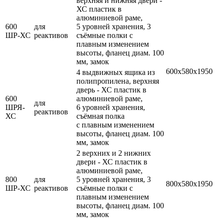
верхняя и нижняя двери -
ХС пластик в
алюминиевой раме,
600
для
5 уровней хранения, 3
ШР-ХС
реактивов
съёмные полки с
плавным изменением
высоты, фланец диам. 100
мм, замок
600х580х1950
4 выдвижных ящика из
полипропилена, верхняя
дверь - ХС пластик в
600
алюминиевой раме,
для
ШРЯ-
6 уровней хранения,
реактивов
ХС
съёмная полка
с плавным изменением
высоты, фланец диам. 100
мм, замок
2 верхних и 2 нижних
двери - ХС пластик в
алюминиевой раме,
800
для
5 уровней хранения, 3
800х580х1950
ШР-ХС
реактивов
съёмные полки с
плавным изменением
высоты, фланец диам. 100
мм, замок