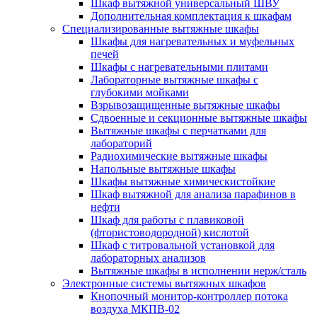
Шкаф вытяжной универсальный ШВУ
Дополнительная комплектация к шкафам
Специализированные вытяжные шкафы
Шкафы для нагревательных и муфельных
печей
Шкафы с нагревательными плитами
Лабораторные вытяжные шкафы с
глубокими мойками
Взрывозащищенные вытяжные шкафы
Сдвоенные и секционные вытяжные шкафы
Вытяжные шкафы с перчатками для
лабораторий
Радиохимические вытяжные шкафы
Напольные вытяжные шкафы
Шкафы вытяжные химическистойкие
Шкаф вытяжной для анализа парафинов в
нефти
Шкаф для работы с плавиковой
(фтористоводородной) кислотой
Шкаф с титровальной установкой для
лабораторных анализов
Вытяжные шкафы в исполнении нерж/сталь
Электронные системы вытяжных шкафов
Кнопочный монитор-контроллер потока
воздуха МКПВ-02