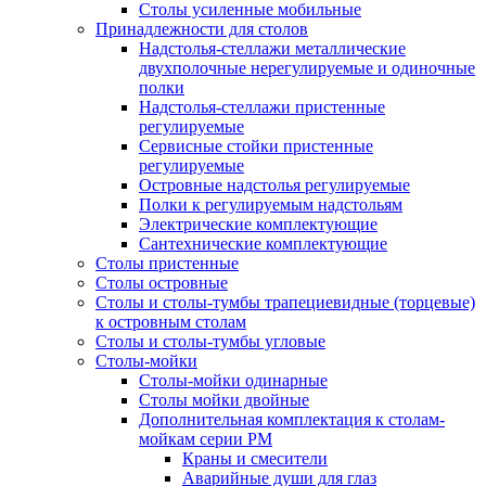
Столы усиленные мобильные
Принадлежности для столов
Надстолья-стеллажи металлические
двухполочные нерегулируемые и одиночные
полки
Надстолья-стеллажи пристенные
регулируемые
Сервисные стойки пристенные
регулируемые
Островные надстолья регулируемые
Полки к регулируемым надстольям
Электрические комплектующие
Сантехнические комплектующие
Столы пристенные
Столы островные
Столы и столы-тумбы трапециевидные (торцевые)
к островным столам
Столы и столы-тумбы угловые
Столы-мойки
Столы-мойки одинарные
Столы мойки двойные
Дополнительная комплектация к столам-
мойкам серии РМ
Краны и смесители
Аварийные души для глаз