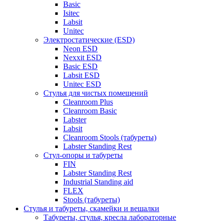
Basic
Isitec
Labsit
Unitec
Электростатические (ESD)
Neon ESD
Nexxit ESD
Basic ESD
Labsit ESD
Unitec ESD
Стулья для чистых помещений
Cleanroom Plus
Cleanroom Basic
Labster
Labsit
Cleanroom Stools (табуреты)
Labster Standing Rest
Стул-опоры и табуреты
FIN
Labster Standing Rest
Industrial Standing aid
FLEX
Stools (табуреты)
Стулья и табуреты, скамейки и вешалки
Табуреты, стулья, кресла лабораторные