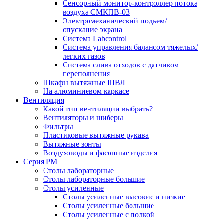
Сенсорный монитор-контроллер потока
воздуха СМКПВ-03
Электромеханический подъем/
опускание экрана
Система Labcontrol
Система управления балансом тяжелых/
легких газов
Система слива отходов с датчиком
переполнения
Шкафы вытяжные ШВЛ
На алюминиевом каркасе
Вентиляция
Какой тип вентиляции выбрать?
Вентиляторы и шиберы
Фильтры
Пластиковые вытяжные рукава
Вытяжные зонты
Воздуховоды и фасонные изделия
Серия РМ
Столы лабораторные
Столы лабораторные большие
Столы усиленные
Столы усиленные высокие и низкие
Столы усиленные большие
Столы усиленные с полкой