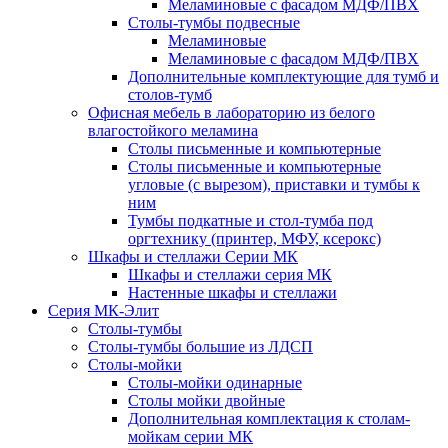
Меламиновые с фасадом МДФ/ПВХ
Столы-тумбы подвесные
Меламиновые
Меламиновые с фасадом МДФ/ПВХ
Дополнительные комплектующие для тумб и
столов-тумб
Офисная мебель в лабораторию из белого
влагостойкого меламина
Столы письменные и компьютерные
Столы письменные и компьютерные
угловые (с вырезом), приставки и тумбы к
ним
Тумбы подкатные и стол-тумба под
оргтехнику (принтер, МФУ, ксерокс)
Шкафы и стеллажи Серии МК
Шкафы и стеллажи серия МК
Настенные шкафы и стеллажи
Серия МК-Элит
Столы-тумбы
Столы-тумбы большие из ЛДСП
Столы-мойки
Столы-мойки одинарные
Столы мойки двойные
Дополнительная комплектация к столам-
мойкам серии МК