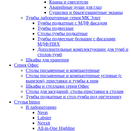
Краны и смесители
Аварийные души для глаз
Сушилки и брызгозащитные экраны
Тумбы лабораторные серия МК Элит
Тумбы подкатные с МДФ фасадом
Тумбы подвесные
Столы-тумбы подкатные
Тумбы подвесные большие с фасалами
МДФ/ПВХ
Дополнительные комплектующие для тумб и
столов-тумб
Шкафы для хранения
Серия Офис
Столы письменные и компьютерные
Столы письменные и компьютерные угловые (с
вырезом), приставки и тумбы к ним
Шкафы и стеллажи серия Офис
Столы для заседаний, столы-приставки к столам
Тумбы подкатные и стол-тумба под оргтехнику
Стулья bimos
В лабораторию
Neon
Labster
Nexxit
All-in-One Highline